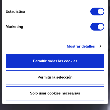
c
i
Estadística
ó
n
Marketing
d
e
c
Mostrar detalles
o
n
s
Permitir todas las cookies
e
n
t
Permitir la selección
i
m
Solo usar cookies necesarias
i
e
n