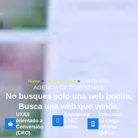
»
»
Diseño Web
Home
Desarrollo Web
AGENCIA DE DISEÑO WEB
No busques solo una web bonita.
Busca una web que venda.
UX/UI
Arquitectur
Velocidad
orientado a
a SEO
de carga
Conversión
nativa.
extrema
(CRO).
(WPO).