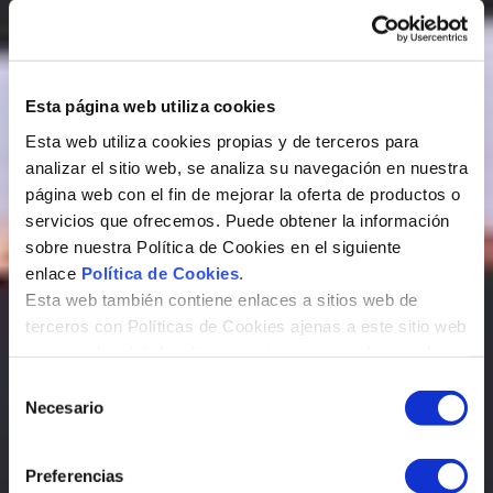
Esta página web utiliza cookies
Esta web utiliza cookies propias y de terceros para
analizar el sitio web, se analiza su navegación en nuestra
página web con el fin de mejorar la oferta de productos o
servicios que ofrecemos. Puede obtener la información
sobre nuestra Política de Cookies en el siguiente
enlace
Política de Cookies
.
Esta web también contiene enlaces a sitios web de
terceros con Políticas de Cookies ajenas a este sitio web
que usted podrá decidir si acepta o no cuando acceda a
ellos.
S
Necesario
e
l
e
Preferencias
c