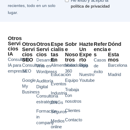
He leído y acepto la
recientes, todo en un solo
política de privacidad
lugar.
Otros
Servi
Otros
Otros
Espe
Sobr
Hazte
Refer
Dónd
Cios
Servi
Servi
Cialis
E
Un
Encia
E
IA
Cios
Cios
Tas
Noso
Expe
S
Esta
Consultoría
SEO
En
Tros
Rto
Mos
Desarrollo
Casos
IA para
Consultoría
Alimentación
Metodología
Blog
Barcelona
Web en
de
empresas
SEO
360
Wordpress
éxito
Educación
Nuestro
Madrid
Google
Equipo
Youtube
Auditoría
Eventos
My
Digital
Trabaja
Business
Industria
con
Consultoría
nosotros
estratégica
ONGs
Clientes
Formación
Seguros
in
Contacto
Medios
company
online