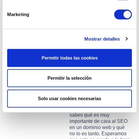
concreto podríamos
ó
optar por extensiones
n
Marketing
del tipo “.es”, “.cat”,
d
“.mx”(México)… ¡Pero
e
mucho cuidado con
c
esto! Si elegimos por
Mostrar detalles
ejemplo una
o
extensión “.es” (
n
España) nuestra web
s
Permitir todas las cookies
no saldrá en
e
resultados de
n
búsqueda para
usuarios que estén en
t
Permitir la selección
otros países o es muy
i
difícil que
m
aparezcamos.
Solo usar cookies necesarias
i
e
¡Y esto sería todo! Ahora ya
n
sabes qué es muy
importante de cara al SEO
t
en un dominio web y qué
o
no lo es tanto. Esperamos