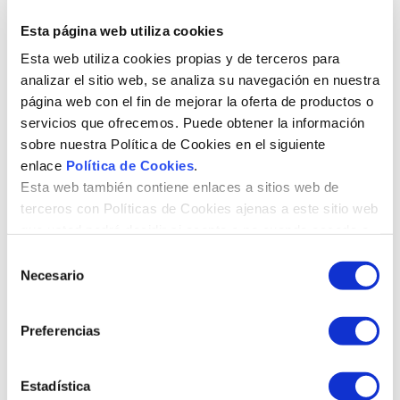
puede optar por “.net”,
Esta página web utiliza cookies
aunque originariamente
estaba pensada para temas
Esta web utiliza cookies propias y de terceros para
tecnológicos. No obstante,
analizar el sitio web, se analiza su navegación en nuestra
no es la única opción.
página web con el fin de mejorar la oferta de productos o
Según el sector de
actuación:
Aquí
servicios que ofrecemos. Puede obtener la información
entrarían las
sobre nuestra Política de Cookies en el siguiente
extensiones como
enlace
Política de Cookies
.
“.org” para
Esta web también contiene enlaces a sitios web de
organizaciones sin
terceros con Políticas de Cookies ajenas a este sitio web
ánimo de lucro, “.info”
o “.edu”, por ejemplo.
que usted podrá decidir si acepta o no cuando acceda a
Según el tipo de
ellos.
S
negocio que quiera
Necesario
e
crear, estas
extensiones nos
l
serán de ayuda.
e
Preferencias
Según el lugar de
c
actuación
: Si nuestra
c
actividad está
i
Estadística
centrada en un sitio