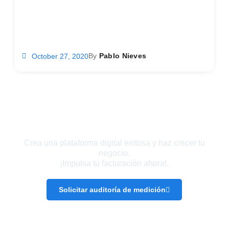
By
Pablo Nieves
October 27, 2020
¡Haz que tu marca sea visible!
Crea una plataforma digital exitosa y haz crecer tu
negocio.
¡Impulsa tu facturación ahora!.
Solicitar auditoría de medición