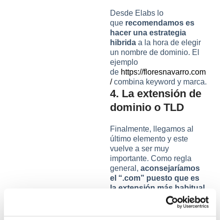
Desde Elabs lo
que
recomendamos es
hacer una estrategia
hibrida
a la hora de elegir
un nombre de dominio. El
ejemplo
de
https://floresnavarro.com
/
combina keyword y marca.
4. La extensión de
dominio o TLD
Finalmente, llegamos al
último elemento y este
vuelve a ser muy
importante. Como regla
general,
aconsejaríamos
el “.com” puesto que es
la extensión más habitual
y se utiliza con uso
comercial
. Cuando esta
extensión ya está en uso se