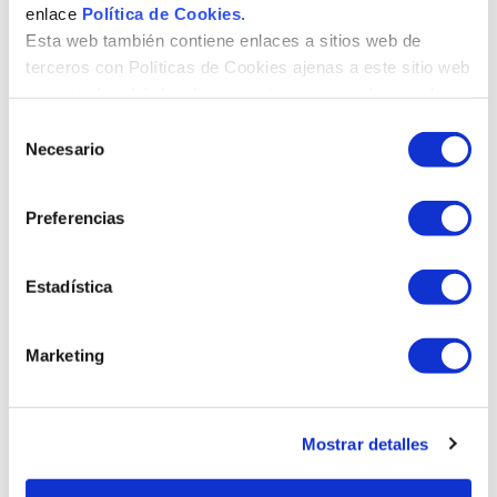
enlace
Política de Cookies
.
Esta web también contiene enlaces a sitios web de
terceros con Políticas de Cookies ajenas a este sitio web
que usted podrá decidir si acepta o no cuando acceda a
ellos.
S
Necesario
e
l
e
Preferencias
c
c
i
Estadística
ó
n
Marketing
d
e
c
Mostrar detalles
o
n