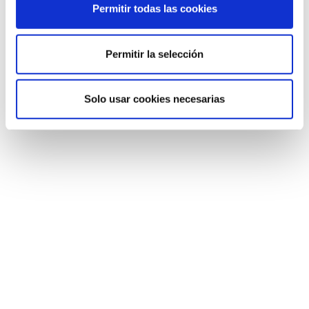
s
Permitir todas las cookies
e
n
t
Permitir la selección
i
m
Solo usar cookies necesarias
i
e
n
t
o