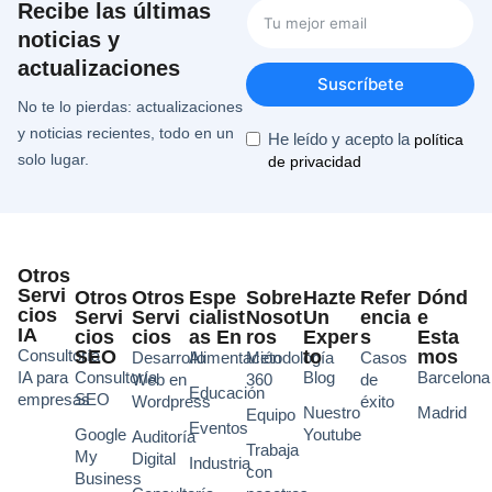
Recibe las últimas
noticias y
actualizaciones
Suscríbete
No te lo pierdas: actualizaciones
y noticias recientes, todo en un
He leído y acepto la
política
solo lugar.
de privacidad
Otros
Servi
Otros
Otros
Espe
Sobre
Hazte
Refer
Dónd
Cios
Servi
Servi
Cialist
Nosot
Un
Encia
E
IA
Cios
Cios
As En
Ros
Exper
S
Esta
Consultoría
SEO
To
Mos
Desarrollo
Alimentación
Metodología
Casos
IA para
Consultoría
Blog
Barcelona
Web en
360
de
Educación
empresas
SEO
Wordpress
éxito
Nuestro
Madrid
Equipo
Eventos
Google
Youtube
Auditoría
Trabaja
My
Digital
Industria
con
Business