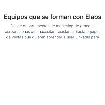
Equipos que se forman con Elabs
Desde departamentos de marketing de grandes
corporaciones que necesitan reciclarse, hasta equipos
de ventas que quieren aprender a usar LinkedIn para
captar leads.
Empresas que han redefinido su
futuro
Conoce historias de compañías familiares, pymes
industriales y grandes corporaciones que han logrado
modernizarse sin perder su esencia, guiadas por