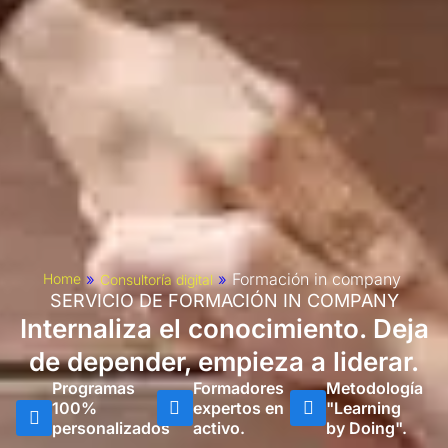
»
»
Formación in company
Home
Consultoría digital
SERVICIO DE FORMACIÓN IN COMPANY
Internaliza el conocimiento. Deja
de depender, empieza a liderar.
Programas
Formadores
Metodología
100%
expertos en
"Learning
personalizados
activo.
by Doing".
.