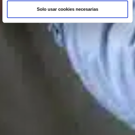
m
Solo usar cookies necesarias
i
e
n
t
o