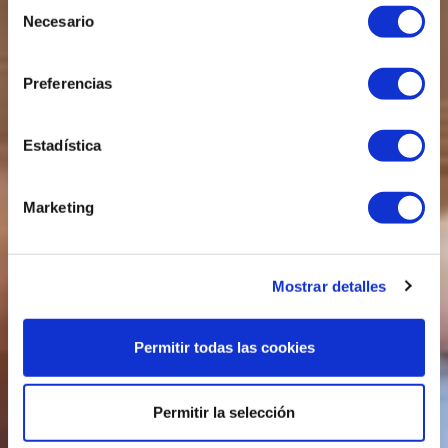
S
Necesario
e
l
e
Preferencias
c
c
i
Estadística
ó
n
Marketing
d
e
c
Mostrar detalles
o
n
s
Permitir todas las cookies
e
n
t
Permitir la selección
i