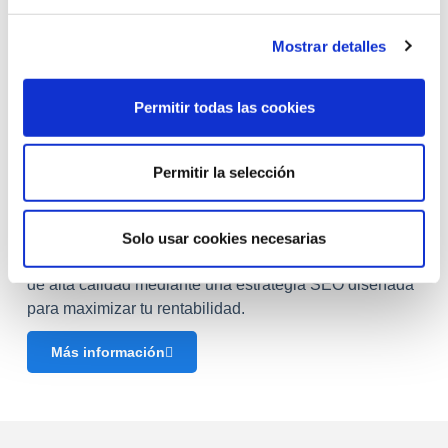
e
c
Mostrar detalles
o
n
s
Permitir todas las cookies
e
n
Servicio relacionado
t
Permitir la selección
Estrategias SEO
i
m
¿Tu competencia te está superando en Google? En
Solo usar cookies necesarias
i
Elabs te ayudamos a escalar posiciones y atraer tráfico
e
de alta calidad mediante una estrategia SEO diseñada
n
para maximizar tu rentabilidad.
t
o
Más información