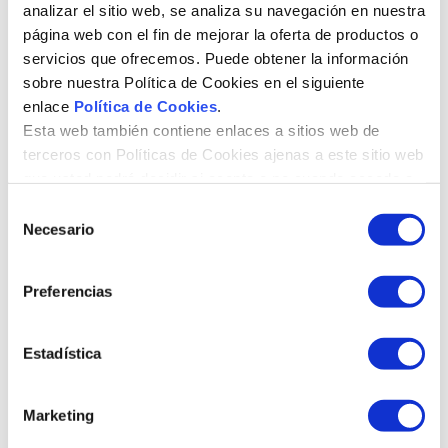
sido de mucha utilidad, y te
analizar el sitio web, se analiza su navegación en nuestra
compartimos a
página web con el fin de mejorar la oferta de productos o
continuación la
servicios que ofrecemos. Puede obtener la información
presentación del vídeo:
sobre nuestra Política de Cookies en el siguiente
enlace
Política de Cookies
.
Esta web también contiene enlaces a sitios web de
terceros con Políticas de Cookies ajenas a este sitio web
que usted podrá decidir si acepta o no cuando acceda a
ellos.
S
Necesario
e
l
e
Preferencias
c
c
i
Estadística
ó
n
Marketing
d