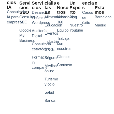
Cios
Servi
Servi
Cialis
E
Un
Encia
E
IA
Cios
Cios
Tas
Noso
Expe
S
Esta
Consultoría
SEO
En
Tros
Rto
Mos
Desarrollo
Casos
IA para
Consultoría
Alimentación
Metodología
Blog
Barcelona
Web en
de
empresas
SEO
360
Wordpress
éxito
Educación
Nuestro
Madrid
Google
Equipo
Youtube
Auditoría
Eventos
My
Digital
Trabaja
Business
Industria
con
Consultoría
nosotros
estratégica
ONGs
Clientes
Formación
Seguros
in
Contacto
Medios
company
online
Turismo
y ocio
Salud
Banca