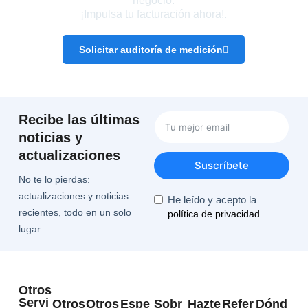
negocio.
¡Impulsa tu facturación ahora!.
Solicitar auditoría de medición
Recibe las últimas
noticias y
actualizaciones
Suscríbete
No te lo pierdas:
actualizaciones y noticias
He leído y acepto la
recientes, todo en un solo
política de privacidad
lugar.
Otros
Servi
Otros
Otros
Espe
Sobr
Hazte
Refer
Dónd