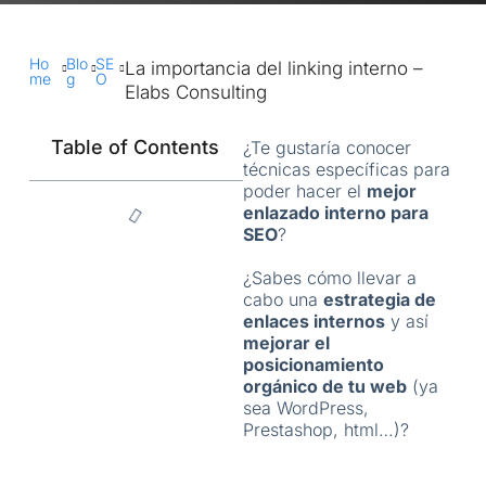
Ho
Blo
SE
La importancia del linking interno –
me
g
O
Elabs Consulting
Table of Contents
¿Te gustaría conocer
técnicas específicas para
poder hacer el
mejor
enlazado interno para
SEO
?
¿Sabes cómo llevar a
cabo una
estrategia de
enlaces internos
y así
mejorar el
posicionamiento
orgánico de tu web
(ya
sea WordPress,
Prestashop, html…)?