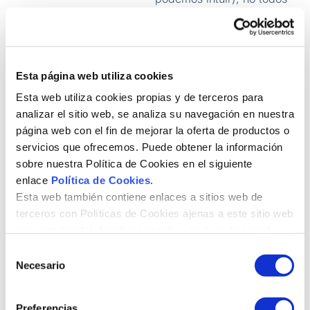
los posts van a tener la
misma relevancia en
términos de búsqueda.
Por eso, para llevar a
cabo un buen enlazado
Esta página web utiliza cookies
interno horizontal,
debemos canalizar ese
Esta web utiliza cookies propias y de terceros para
link juice desde los
analizar el sitio web, se analiza su navegación en nuestra
artículos que son más
página web con el fin de mejorar la oferta de productos o
fáciles de posicionar
servicios que ofrecemos. Puede obtener la información
hacia los artículos que, de
sobre nuestra Política de Cookies en el siguiente
forma gradual, son más
difíciles de posicionar.
enlace
Política de Cookies
.
Esta web también contiene enlaces a sitios web de
Es decir, los enlaces
terceros con Políticas de Cookies ajenas a este sitio web
internos entrantes que
que usted podrá decidir si acepta o no cuando acceda a
recibirá un artículo,
ellos.
vendrán de posts que
S
sean fáciles de posicionar
Necesario
e
y, a su vez, tendrá
l
enlaces salientes hacia
e
artículos más difíciles de
Preferencias